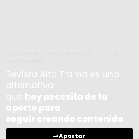
¿Vos también estás cansadx de los medios
tradicionales?
Revista Alta Trama es una
alternativa
que
hoy necesita de tu
aporte para
seguir creando contenido
.
Aportar