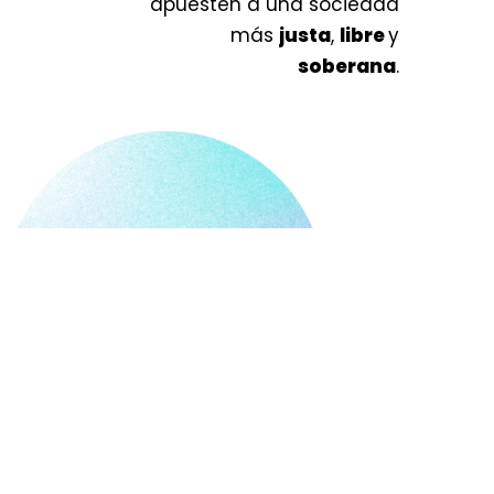
apuesten a una sociedad
más
justa
,
libre
y
soberana
.
Para eso,
necesitamos medios que convoquen
a pensar, con datos, argumentos y
consciencia popular.