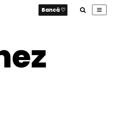
Bancá ♡
nez