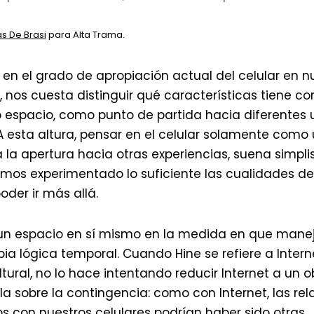
s De Brasi
para Alta Trama.
en el grado de apropiación actual del celular en n
, nos cuesta distinguir qué características tiene c
espacio, como punto de partida hacia diferentes 
A esta altura, pensar en el celular solamente como 
a la apertura hacia otras experiencias, suena simpli
hemos experimentado lo suficiente las cualidades de 
der ir más allá.
s un espacio en sí mismo en la medida en que manej
pia lógica temporal. Cuando Hine se refiere a Inter
ltural, no lo hace intentando reducir Internet a un 
la sobre la contingencia: como con Internet, las re
 con nuestros celulares podrían haber sido otras.