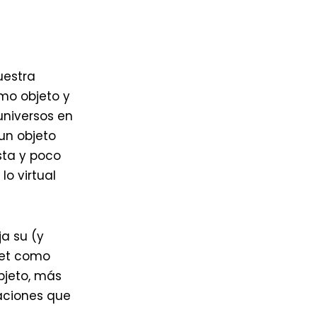
uestra
omo objeto y
universos en
un objeto
sta y poco
lo virtual
a su (y
net como
objeto, más
laciones que