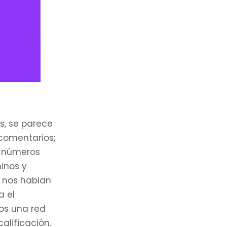
s, se parece
 comentarios;
s números
minos y
o nos hablan
a el
os una red
alificación.