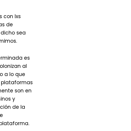
s con lxs
ras de
 dicho sea
umimos.
terminada es
olonizan al
o a lo que
s plataformas
amente son en
inos y
ción de la
de
 plataforma.