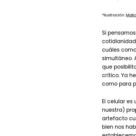
*Ilustración:
Matia
Si pensamos 
cotidianidad
cuáles como 
simultáneo. 
que posibilit
crítico. Ya 
como para po
El celular e
nuestra) pro
artefacto cu
bien nos hab
establecemos