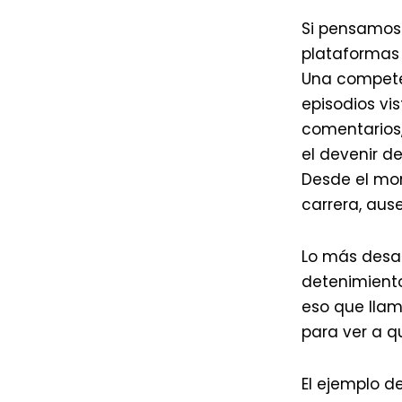
Si pensamos 
plataformas 
Una competen
episodios vi
comentarios,
el devenir d
Desde el mo
carrera, aus
Lo más desal
detenimiento
eso que llam
para ver a q
El ejemplo de