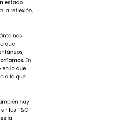
un estado
 la reflexión,
uánto nos
so que
entáneos,
orríamos. En
e en lo que
o a lo que
 también hay
 en los T&C
es la