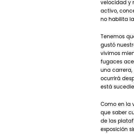
velocidad y 
activo, conce
no habilita 
Tenemos que
gustó nuestr
vivimos mie
fugaces acer
una carrera,
ocurrirá des
está sucedi
Como en la v
que saber cu
de las plata
exposición si