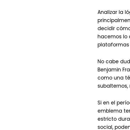
Analizar la 
principalmen
decidir cómo
hacemos lo 
plataformas 
No cabe duda
Benjamin Fr
como una téc
subalternos,
Si en el perí
emblema tení
estricto dur
social, pode