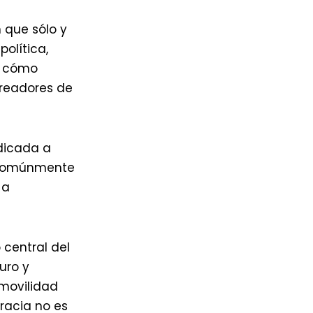
 que sólo y
olítica,
r cómo
creadores de
udicada a
a comúnmente
 a
o central del
uro y
 movilidad
racia no es