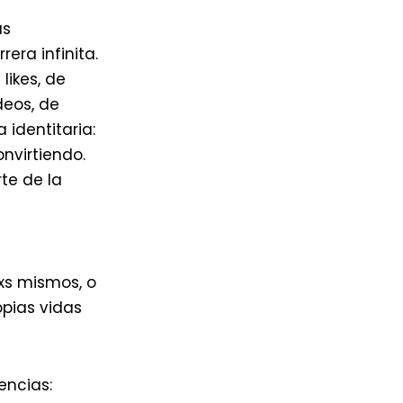
as
era infinita.
ikes, de
deos, de
identitaria:
nvirtiendo.
te de la
xs mismos, o
opias vidas
encias: