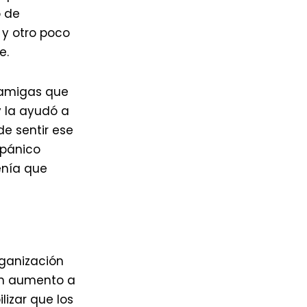
o de
y otro poco
e.
 amigas que
y la ayudó a
de sentir ese
 pánico
enía que
rganización
 un aumento a
lizar que los