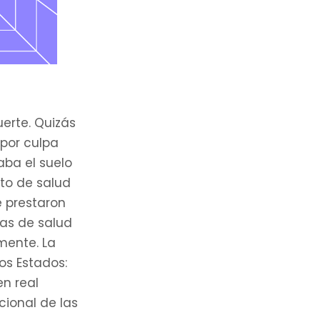
uerte. Quizás
 por culpa
aba el suelo
nto de salud
e prestaron
mas de salud
mente. La
os Estados:
n real
cional de las