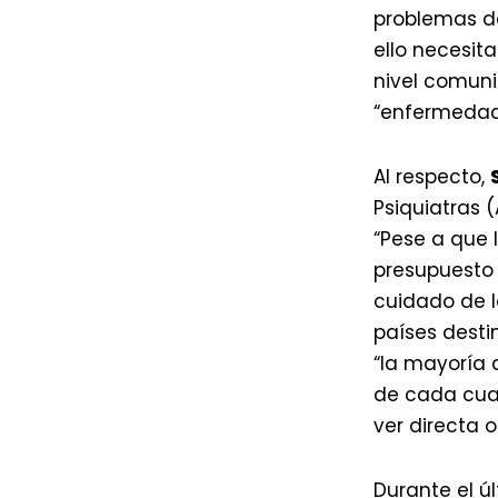
problemas d
ello necesit
nivel comuni
“enfermedad
Al respecto,
Psiquiatras 
“Pese a que 
presupuesto 
cuidado de l
países desti
“la mayoría 
de cada cua
ver directa 
Durante el ú