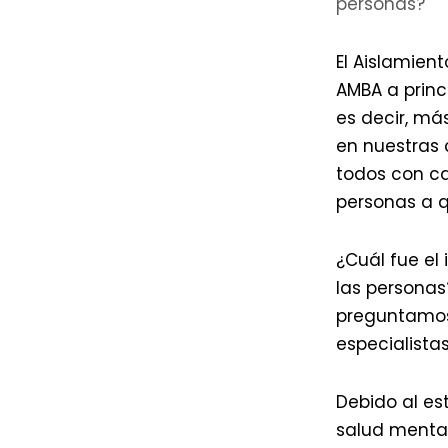
personas?
El Aislamien
AMBA a princ
es decir, má
en nuestras 
todos con ca
personas a 
¿Cuál fue el
las personas
preguntamos
especialista
Debido al e
salud mental