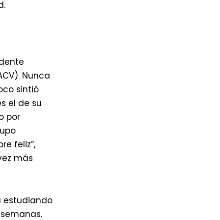
d.
edente
(ACV). Nunca
co sintió
s el de su
o por
supo
e feliz”,
 vez más
a estudiando
s semanas.