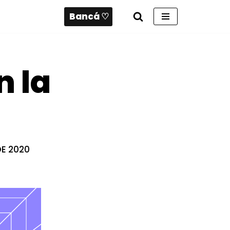
Bancá ♡
n la
DE 2020