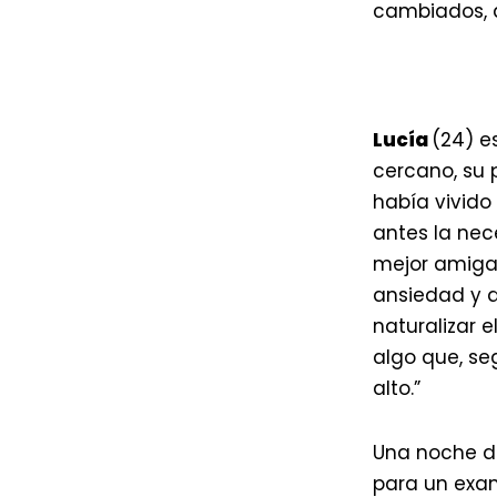
cambiados, a
Lucía
(24) e
cercano, su 
había vivido
antes la nec
mejor amiga 
ansiedad y d
naturalizar e
algo que, se
alto.”
Una noche d
para un exa