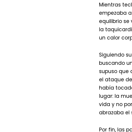
Mientras tec
empezaba a l
equilibrio se
la taquicardi
un calor cor
Siguiendo su 
buscando un 
supuso que q
el ataque de
había tocado
lugar: la mue
vida y no por
abrazaba el 
Por fin, las 