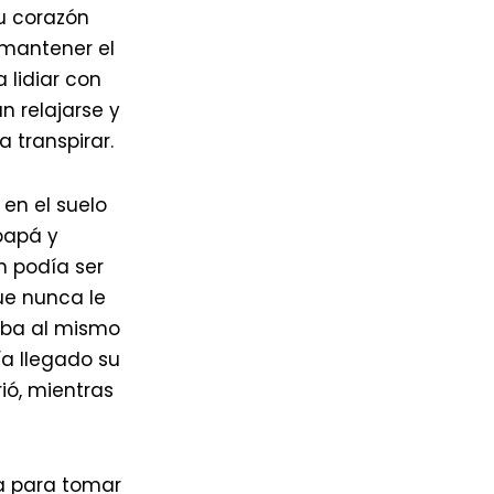
u corazón
 mantener el
 lidiar con
n relajarse y
a transpirar.
 en el suelo
papá y
n podía ser
ue nunca le
vaba al mismo
ía llegado su
rió, mientras
na para tomar