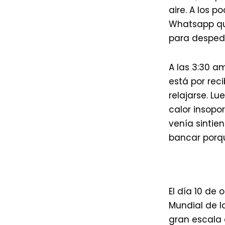
aire. A los 
Whatsapp que
para despedi
A las 3:30 a
está por rec
relajarse. Lu
calor insopo
venía sintie
bancar porqu
El día 10 de 
Mundial de l
gran escala d