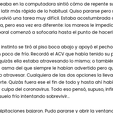
leaba en la computadora sintió cómo de repente s
atir más rápido de lo habitual. Quiso pararse pero
 volvió una tarea muy difícil. Estaba acostumbrada a
a, pero esa vez era diferente: los mareos le impedía
poral comenzó a sofocarla hasta el punto de hacerl
instinto se tiró al piso boca abajo y apoyó el pecho
poco de frío. Recordó el ACV que había tenido su 
uizás ella estaba atravesando lo mismo; o tambié
 asma del que siempre le habían advertido pero q
 atravesar. Cualquiera de las dos opciones la lle
rte. Quizás fuera ese el fin de todo y hasta ahí hab
 culpa del coronavirus. Todo eso pensó, supuso, infi
suelo frío intentando sobrevivir…
palpitaciones bajaron. Pudo pararse y abrir la venta