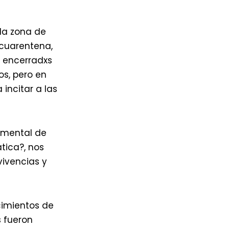
 la zona de
 cuarentena,
s encerradxs
os, pero en
incitar a las
d mental de
tica?, nos
ivencias y
imientos de
s fueron