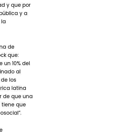
ad y que por
pública y a
 la
ina de
ock que:
 un 10% del
inado al
 de los
ica latina
ar de que una
 tiene que
icosocial”.
e