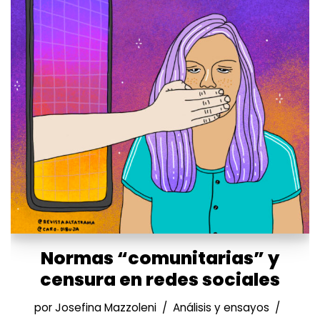
Normas “comunitarias” y
censura en redes sociales
por
Josefina Mazzoleni
Análisis y ensayos